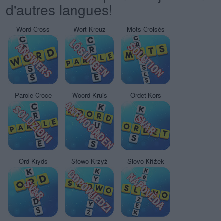
d'autres langues!
Word Cross
Wort Kreuz
Mots Croisés
Parole Croce
Woord Kruis
Ordet Kors
Ord Kryds
Słowo Krzyż
Slovo Křížek