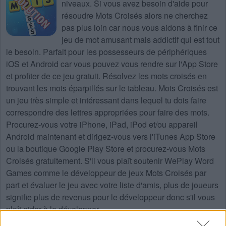
niveaux
. Si vous avez besoin d'aide pour
résoudre
Mots Croisés
alors ne cherchez
pas plus loin car nous vous aidons à finir ce
jeu de mot amusant mais addictif qui est tout
le besoin. Parfait pour les possesseurs de périphériques
iOS et Android car vous pouvez vous rendre sur l'App Store
et profiter de ce jeu gratuit. Résolvez les mots croisés en
trouvant les mots éparpillés sur le tableau. Mots Croisés est
un jeu très simple et intéressant dans lequel tu dois faire
correspondre des lettres appropriées pour faire des mots.
Procurez-vous votre iPhone, iPad, iPod et/ou appareil
Android maintenant et dirigez-vous vers l'iTunes App Store
ou la boutique Google Play Store et procurez-vous Mots
Croisés gratuitement. S'il vous plaît soutenir WePlay Word
Games comme le développeur de jeux Mots Croisés par
part et évaluer le jeu avec votre liste d'amis, plus de joueurs
signifie plus de revenus pour le développeur donc s'il vous
plaît aider à le développer.