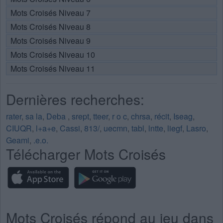
Mots Croisés Niveau 7
Mots Croisés Niveau 8
Mots Croisés Niveau 9
Mots Croisés Niveau 10
Mots Croisés Niveau 11
Dernières recherches:
rater
,
sa la
,
Deba
,
srept
,
tteer
,
r o c
,
chrsa
,
récit
,
Iseag
,
CIUQR
,
l+a+e
,
Cassi
,
813/
,
uecmn
,
tabl
,
lntte
,
liegf
,
Lasro
,
Geami
,
.e.o.
Télécharger Mots Croisés
Mots Croisés répond au jeu dans