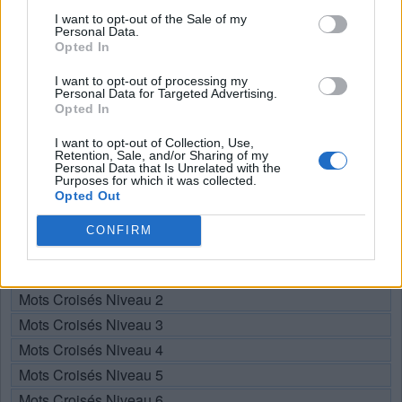
Recherche par lettres. Entrez
I want to opt-out of the Sale of my
toutes les lettres du puzzle:
Personal Data.
Opted In
Recherche
Chercher
I want to opt-out of processing my
par
Personal Data for Targeted Advertising.
Opted In
lettres.
Sélectionnez votre puzzle:
Entrez
I want to opt-out of Collection, Use,
toutes
Retention, Sale, and/or Sharing of my
Personal Data that Is Unrelated with the
les
Purposes for which it was collected.
Puzzle introuvable.
Opted Out
lettres
du
CONFIRM
Choisissez votre niveau:
puzzle:
Mots Croisés Niveau 1
Mots Croisés Niveau 2
Mots Croisés Niveau 3
Mots Croisés Niveau 4
Mots Croisés Niveau 5
Mots Croisés Niveau 6