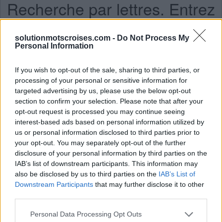
Recherche par lettres. Entrez
toutes les lettres du puzzle:
solutionmotscroises.com -
Do Not Process My
Recherche
Personal Information
Chercher
par
lettres.
If you wish to opt-out of the sale, sharing to third parties, or
Entrez
Ici, vous pouvez rechercher votre réponse par numéro de
processing of your personal or sensitive information for
toutes
niveau, mais nous vous recommandons d'utiliser la
targeted advertising by us, please use the below opt-out
section to confirm your selection. Please note that after your
les
recherche par lettres.
opt-out request is processed you may continue seeing
lettres
interest-based ads based on personal information utilized by
Mots Croisés Niveau 1501
du
us or personal information disclosed to third parties prior to
Mots Croisés Niveau 1502
puzzle:
your opt-out. You may separately opt-out of the further
Mots Croisés Niveau 1503
disclosure of your personal information by third parties on the
IAB’s list of downstream participants. This information may
Mots Croisés Niveau 1504
also be disclosed by us to third parties on the
IAB’s List of
Mots Croisés Niveau 1505
Downstream Participants
that may further disclose it to other
Mots Croisés Niveau 1506
third parties.
Mots Croisés Niveau 1507
Personal Data Processing Opt Outs
Mots Croisés Niveau 1508