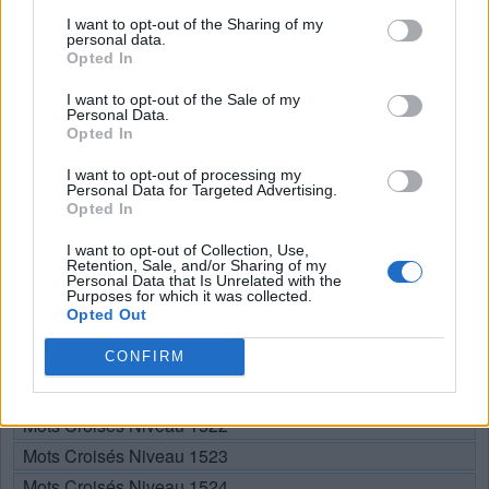
I want to opt-out of the Sharing of my
Mots Croisés Niveau 1509
personal data.
Mots Croisés Niveau 1510
Opted In
Mots Croisés Niveau 1511
I want to opt-out of the Sale of my
Personal Data.
Mots Croisés Niveau 1512
Opted In
Mots Croisés Niveau 1513
I want to opt-out of processing my
Mots Croisés Niveau 1514
Personal Data for Targeted Advertising.
Mots Croisés Niveau 1515
Opted In
Mots Croisés Niveau 1516
I want to opt-out of Collection, Use,
Retention, Sale, and/or Sharing of my
Mots Croisés Niveau 1517
Personal Data that Is Unrelated with the
Purposes for which it was collected.
Mots Croisés Niveau 1518
Opted Out
Mots Croisés Niveau 1519
CONFIRM
Mots Croisés Niveau 1520
Mots Croisés Niveau 1521
Mots Croisés Niveau 1522
Mots Croisés Niveau 1523
Mots Croisés Niveau 1524