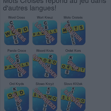
Mots Croisés répond au jeu dans
d'autres langues!
Word Cross
Wort Kreuz
Mots Croisés
Parole Croce
Woord Kruis
Ordet Kors
Ord Kryds
Słowo Krzyż
Slovo Křížek