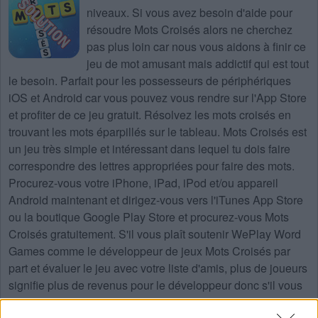
niveaux
. Si vous avez besoin d'aide pour
résoudre
Mots Croisés
alors ne cherchez
pas plus loin car nous vous aidons à finir ce
jeu de mot amusant mais addictif qui est tout
le besoin. Parfait pour les possesseurs de périphériques
iOS et Android car vous pouvez vous rendre sur l'App Store
et profiter de ce jeu gratuit. Résolvez les mots croisés en
trouvant les mots éparpillés sur le tableau. Mots Croisés est
un jeu très simple et intéressant dans lequel tu dois faire
correspondre des lettres appropriées pour faire des mots.
Procurez-vous votre iPhone, iPad, iPod et/ou appareil
Android maintenant et dirigez-vous vers l'iTunes App Store
ou la boutique Google Play Store et procurez-vous Mots
Croisés gratuitement. S'il vous plaît soutenir WePlay Word
Games comme le développeur de jeux Mots Croisés par
part et évaluer le jeu avec votre liste d'amis, plus de joueurs
signifie plus de revenus pour le développeur donc s'il vous
plaît aider à le développer.