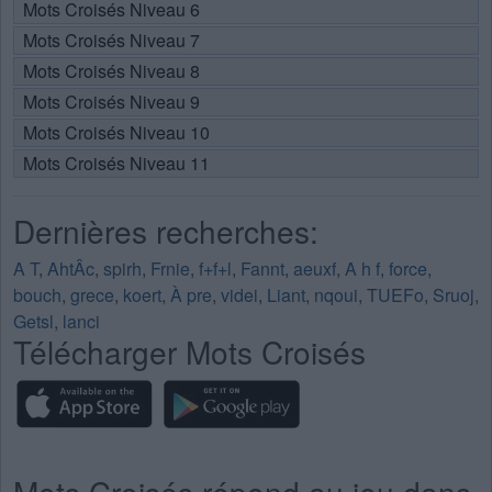
Mots Croisés Niveau 6
Mots Croisés Niveau 7
Mots Croisés Niveau 8
Mots Croisés Niveau 9
Mots Croisés Niveau 10
Mots Croisés Niveau 11
Dernières recherches:
A T
,
AhtÂc
,
spirh
,
Frnie
,
f+f+l
,
Fannt
,
aeuxf
,
A h f
,
force
,
bouch
,
grece
,
koert
,
À pre
,
videi
,
Liant
,
nqoui
,
TUEFo
,
Sruoj
,
Getsl
,
lanci
Télécharger Mots Croisés