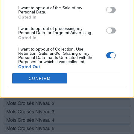
Recherche par lettres. Entrez
I want to opt-out of the Sale of my
toutes les lettres du puzzle:
Personal Data.
Opted In
Recherche
I want to opt-out of processing my
Chercher
Personal Data for Targeted Advertising.
par
Opted In
lettres.
Sélectionnez votre puzzle:
Entrez
I want to opt-out of Collection, Use,
Retention, Sale, and/or Sharing of my
toutes
Personal Data that Is Unrelated with the
les
Purposes for which it was collected.
Puzzle introuvable.
Opted Out
lettres
du
CONFIRM
Choisissez votre niveau:
puzzle:
Mots Croisés Niveau 1
Mots Croisés Niveau 2
Mots Croisés Niveau 3
Mots Croisés Niveau 4
Mots Croisés Niveau 5