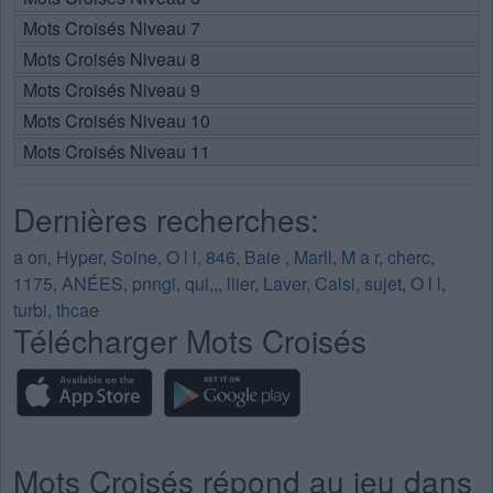
Mots Croisés Niveau 7
Mots Croisés Niveau 8
Mots Croisés Niveau 9
Mots Croisés Niveau 10
Mots Croisés Niveau 11
Dernières recherches:
a on
,
Hyper
,
Soine
,
O l l
,
846
,
Baie
,
Marll
,
M a r
,
cherc
,
1175
,
ANÉES
,
pnngi
,
qui,,
,
liier
,
Laver
,
Calsi
,
sujet
,
O l l
,
turbi
,
thcae
Télécharger Mots Croisés
Mots Croisés répond au jeu dans