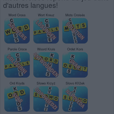
d'autres langues!
Word Cross
Wort Kreuz
Mots Croisés
Parole Croce
Woord Kruis
Ordet Kors
Ord Kryds
Słowo Krzyż
Slovo Křížek