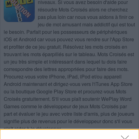
niveaux
. Si vous avez besoin d'aide pour
résoudre
Mots Croisés
alors ne cherchez
pas plus loin car nous vous aidons à finir ce
jeu de mot amusant mais addictif qui est tout
le besoin. Parfait pour les possesseurs de périphériques
iOS et Android car vous pouvez vous rendre sur l'App Store
et profiter de ce jeu gratuit. Résolvez les mots croisés en
trouvant les mots éparpillés sur le tableau. Mots Croisés est
un jeu très simple et intéressant dans lequel tu dois faire
correspondre des lettres appropriées pour faire des mots.
Procurez-vous votre iPhone, iPad, iPod et/ou appareil
Android maintenant et dirigez-vous vers l'iTunes App Store
ou la boutique Google Play Store et procurez-vous Mots
Croisés gratuitement. S'il vous plaît soutenir WePlay Word
Games comme le développeur de jeux Mots Croisés par
part et évaluer le jeu avec votre liste d'amis, plus de joueurs
signifie plus de revenus pour le développeur donc s'il vous
plaît aider à le développer.