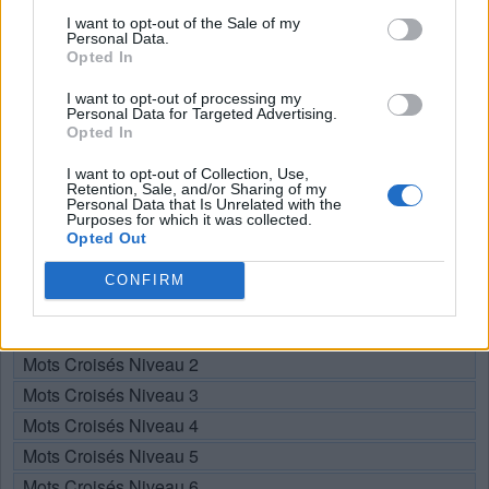
Recherche par lettres. Entrez
I want to opt-out of the Sale of my
toutes les lettres du puzzle:
Personal Data.
Opted In
Recherche
Chercher
I want to opt-out of processing my
par
Personal Data for Targeted Advertising.
Opted In
lettres.
Sélectionnez votre puzzle:
Entrez
I want to opt-out of Collection, Use,
toutes
Retention, Sale, and/or Sharing of my
Personal Data that Is Unrelated with the
les
Purposes for which it was collected.
Puzzle introuvable.
Opted Out
lettres
du
CONFIRM
Choisissez votre niveau:
puzzle:
Mots Croisés Niveau 1
Mots Croisés Niveau 2
Mots Croisés Niveau 3
Mots Croisés Niveau 4
Mots Croisés Niveau 5
Mots Croisés Niveau 6