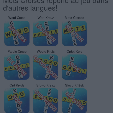
Mots Croisés répond au jeu dans
d'autres langues!
Word Cross
Wort Kreuz
Mots Croisés
Parole Croce
Woord Kruis
Ordet Kors
Ord Kryds
Słowo Krzyż
Slovo Křížek