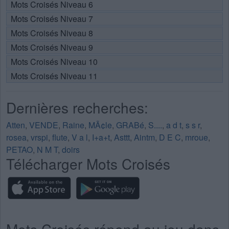
Mots Croisés Niveau 6
Mots Croisés Niveau 7
Mots Croisés Niveau 8
Mots Croisés Niveau 9
Mots Croisés Niveau 10
Mots Croisés Niveau 11
Dernières recherches:
Atten
,
VENDE
,
Raine
,
MÃ¢le
,
GRABé
,
S....
,
a d t
,
s s r
,
rosea
,
vrspi
,
flute
,
V a l
,
I+a+t
,
Asttt
,
Aintm
,
D E C
,
mroue
,
PETAO
,
N M T
,
doirs
Télécharger Mots Croisés