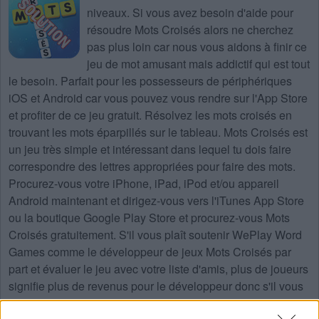
niveaux
. Si vous avez besoin d'aide pour
résoudre
Mots Croisés
alors ne cherchez
pas plus loin car nous vous aidons à finir ce
jeu de mot amusant mais addictif qui est tout
le besoin. Parfait pour les possesseurs de périphériques
iOS et Android car vous pouvez vous rendre sur l'App Store
et profiter de ce jeu gratuit. Résolvez les mots croisés en
trouvant les mots éparpillés sur le tableau. Mots Croisés est
un jeu très simple et intéressant dans lequel tu dois faire
correspondre des lettres appropriées pour faire des mots.
Procurez-vous votre iPhone, iPad, iPod et/ou appareil
Android maintenant et dirigez-vous vers l'iTunes App Store
ou la boutique Google Play Store et procurez-vous Mots
Croisés gratuitement. S'il vous plaît soutenir WePlay Word
Games comme le développeur de jeux Mots Croisés par
part et évaluer le jeu avec votre liste d'amis, plus de joueurs
signifie plus de revenus pour le développeur donc s'il vous
plaît aider à le développer.