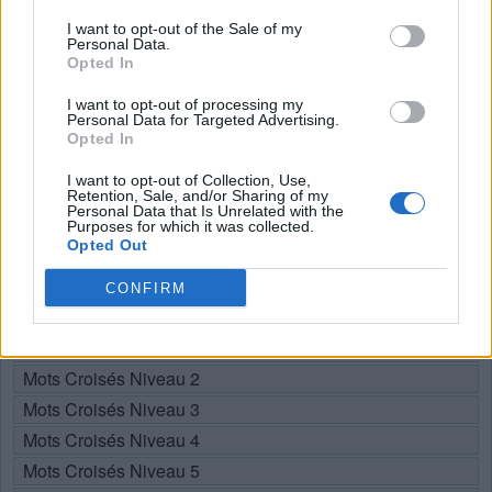
Recherche par lettres. Entrez
I want to opt-out of the Sale of my
toutes les lettres du puzzle:
Personal Data.
Opted In
Recherche
I want to opt-out of processing my
Chercher
Personal Data for Targeted Advertising.
par
Opted In
lettres.
Sélectionnez votre puzzle:
Entrez
I want to opt-out of Collection, Use,
Retention, Sale, and/or Sharing of my
toutes
Personal Data that Is Unrelated with the
les
Purposes for which it was collected.
Puzzle introuvable.
Opted Out
lettres
du
CONFIRM
Choisissez votre niveau:
puzzle:
Mots Croisés Niveau 1
Mots Croisés Niveau 2
Mots Croisés Niveau 3
Mots Croisés Niveau 4
Mots Croisés Niveau 5