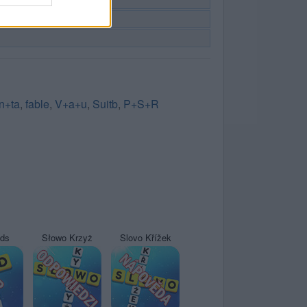
n+ta
,
fable
,
V+a+u
,
Suitb
,
P+S+R
yds
Słowo Krzyż
Slovo Křížek