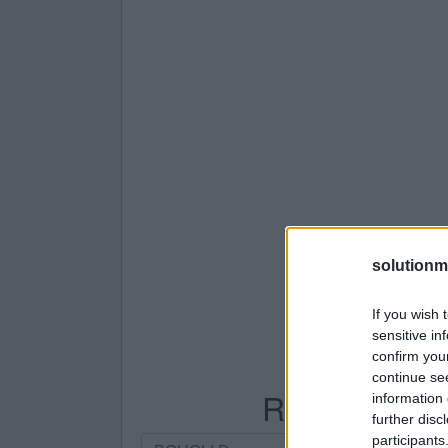
solutionm
If you wish 
sensitive in
confirm you
continue se
Recherche par
information 
further disc
participants
Recherche