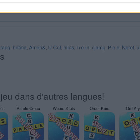
raeg
,
hetma
,
Amen&
,
U Cot
,
nlios
,
r+e+n
,
cjamp
,
P e e
,
Neret
,
u
és
jeu dans d'autres langues!
sés
Parole Croce
Woord Kruis
Ordet Kors
Ord Kr