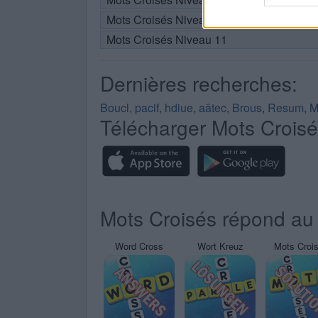
Mots Croisés Niveau 10
Mots Croisés Niveau 11
Dernières recherches:
Boucl
,
pacif
,
hdiue
,
aâtec
,
Brous
,
Resum
,
M
Télécharger Mots Crois
Mots Croisés répond au 
Word Cross
Wort Kreuz
Mots Croi