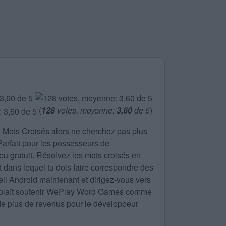
d
(
128
votes, moyenne:
3,60
de 5
)
e
Mots Croisés
alors ne cherchez pas plus
 Parfait pour les possesseurs de
eu gratuit. Résolvez les mots croisés en
nt dans lequel tu dois faire correspondre des
eil Android maintenant et dirigez-vous vers
ous plaît soutenir WePlay Word Games comme
ifie plus de revenus pour le développeur