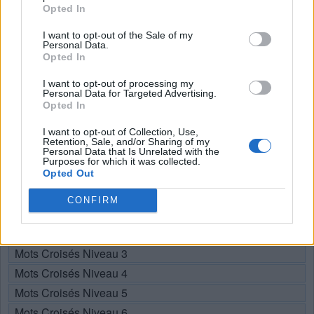
Recherche par lettres. Entrez
Opted In
toutes les lettres du puzzle:
I want to opt-out of the Sale of my
Personal Data.
Recherche
Opted In
Chercher
par
I want to opt-out of processing my
lettres.
Personal Data for Targeted Advertising.
Sélectionnez votre puzzle:
Entrez
Opted In
toutes
I want to opt-out of Collection, Use,
les
Retention, Sale, and/or Sharing of my
Puzzle introuvable.
Personal Data that Is Unrelated with the
lettres
Purposes for which it was collected.
du
Opted Out
Choisissez votre niveau:
puzzle:
CONFIRM
Mots Croisés Niveau 1
Mots Croisés Niveau 2
Mots Croisés Niveau 3
Mots Croisés Niveau 4
Mots Croisés Niveau 5
Mots Croisés Niveau 6