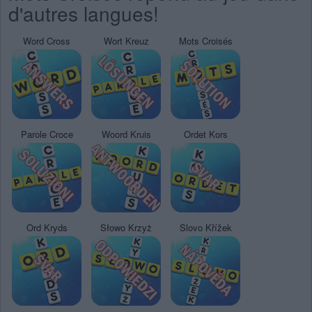
d'autres langues!
Word Cross
Wort Kreuz
Mots Croisés
Parole Croce
Woord Kruis
Ordet Kors
Ord Kryds
Słowo Krzyż
Slovo Křížek