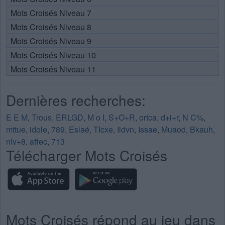
Mots Croisés Niveau 7
Mots Croisés Niveau 8
Mots Croisés Niveau 9
Mots Croisés Niveau 10
Mots Croisés Niveau 11
Dernières recherches:
E E M
,
Trous
,
ERLGD
,
M o I
,
S+O+R
,
ortca
,
d+i+r
,
N C%
,
mttue
,
idole
,
789
,
Eslaé
,
TIcxe
,
Iidvn
,
Issae
,
Muaod
,
Bkauh
,
nlv+8
,
affec
,
713
Télécharger Mots Croisés
Mots Croisés répond au jeu dans