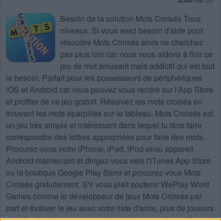
Besoin de la
solution Mots Croisés Tous
niveaux
. Si vous avez besoin d'aide pour
résoudre
Mots Croisés
alors ne cherchez
pas plus loin car nous vous aidons à finir ce
jeu de mot amusant mais addictif qui est tout
le besoin. Parfait pour les possesseurs de périphériques
iOS et Android car vous pouvez vous rendre sur l'App Store
et profiter de ce jeu gratuit. Résolvez les mots croisés en
trouvant les mots éparpillés sur le tableau. Mots Croisés est
un jeu très simple et intéressant dans lequel tu dois faire
correspondre des lettres appropriées pour faire des mots.
Procurez-vous votre iPhone, iPad, iPod et/ou appareil
Android maintenant et dirigez-vous vers l'iTunes App Store
ou la boutique Google Play Store et procurez-vous Mots
Croisés gratuitement. S'il vous plaît soutenir WePlay Word
Games comme le développeur de jeux Mots Croisés par
part et évaluer le jeu avec votre liste d'amis, plus de joueurs
signifie plus de revenus pour le développeur donc s'il vous