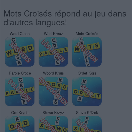
Mots Croisés répond au jeu dans
d'autres langues!
Word Cross
Wort Kreuz
Mots Croisés
Parole Croce
Woord Kruis
Ordet Kors
Ord Kryds
Słowo Krzyż
Slovo Křížek