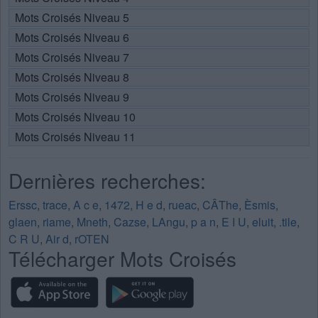
Mots Croisés Niveau 5
Mots Croisés Niveau 6
Mots Croisés Niveau 7
Mots Croisés Niveau 8
Mots Croisés Niveau 9
Mots Croisés Niveau 10
Mots Croisés Niveau 11
Dernières recherches:
Erssc
,
trace
,
A c e
,
1472
,
H e d
,
rueac
,
CÂThe
,
Èsmis
,
glaen
,
riame
,
Mneth
,
Cazse
,
LAngu
,
p a n
,
E I U
,
eluit
,
.tile
,
C R U
,
Air d
,
rOTEN
Télécharger Mots Croisés