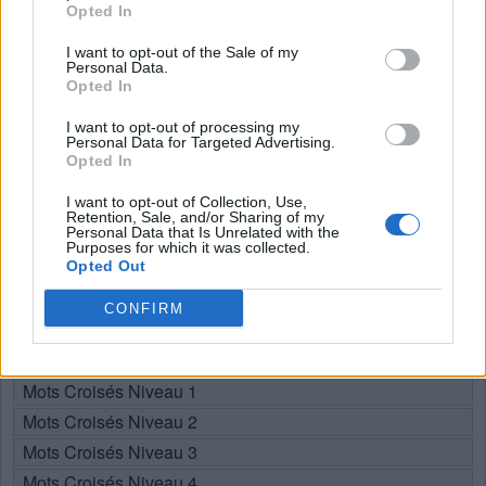
Opted In
Recherche par lettres. Entrez
I want to opt-out of the Sale of my
Personal Data.
Opted In
toutes les lettres du puzzle:
I want to opt-out of processing my
Recherche
Personal Data for Targeted Advertising.
Chercher
Opted In
par
lettres.
I want to opt-out of Collection, Use,
Sélectionnez votre puzzle:
Retention, Sale, and/or Sharing of my
Entrez
Personal Data that Is Unrelated with the
toutes
Purposes for which it was collected.
Opted Out
les
Puzzle introuvable.
lettres
CONFIRM
du
Choisissez votre niveau:
puzzle:
Mots Croisés Niveau 1
Mots Croisés Niveau 2
Mots Croisés Niveau 3
Mots Croisés Niveau 4