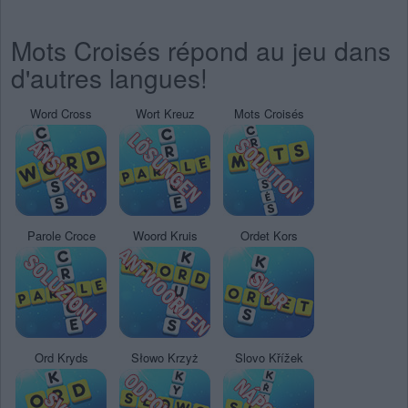
Mots Croisés répond au jeu dans
d'autres langues!
Word Cross
Wort Kreuz
Mots Croisés
Parole Croce
Woord Kruis
Ordet Kors
Ord Kryds
Słowo Krzyż
Slovo Křížek