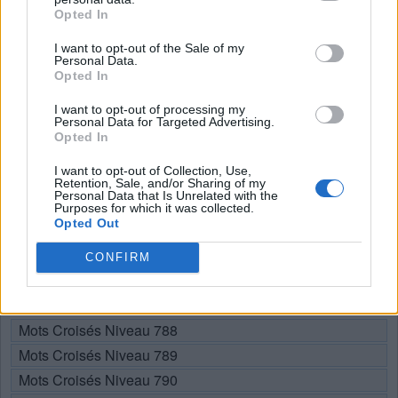
Recherche par lettres. Entrez
Opted In
toutes les lettres du puzzle:
I want to opt-out of the Sale of my
Personal Data.
Recherche
Opted In
Chercher
par
lettres.
I want to opt-out of processing my
Personal Data for Targeted Advertising.
Sélectionnez votre puzzle:
Entrez
Opted In
toutes
I want to opt-out of Collection, Use,
les
Niveau 671
Retention, Sale, and/or Sharing of my
lettres
Lettres: UÉLMLAE Mots: 8
Personal Data that Is Unrelated with the
Purposes for which it was collected.
du
Opted Out
Niveau 793
puzzle:
Lettres: LÉLMEUA Mots: 11
CONFIRM
Choisissez votre niveau:
Mots Croisés Niveau 788
Mots Croisés Niveau 789
Mots Croisés Niveau 790