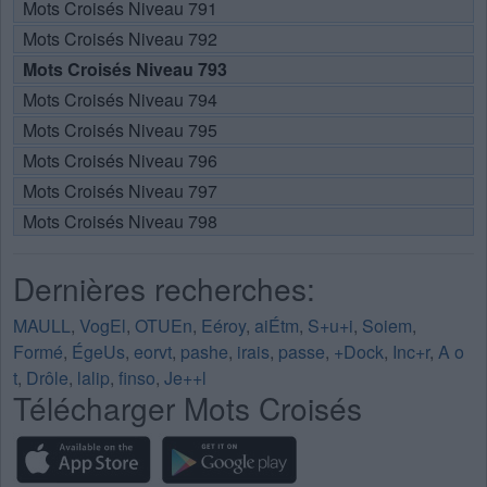
Mots Croisés Niveau 791
Mots Croisés Niveau 792
Mots Croisés Niveau 793
Mots Croisés Niveau 794
Mots Croisés Niveau 795
Mots Croisés Niveau 796
Mots Croisés Niveau 797
Mots Croisés Niveau 798
Dernières recherches:
MAULL
,
VogEl
,
OTUEn
,
Eéroy
,
aiÉtm
,
S+u+i
,
Soiem
,
Formé
,
ÉgeUs
,
eorvt
,
pashe
,
irais
,
passe
,
+Dock
,
Inc+r
,
A o
t
,
Drôle
,
lalip
,
finso
,
Je++l
Télécharger Mots Croisés