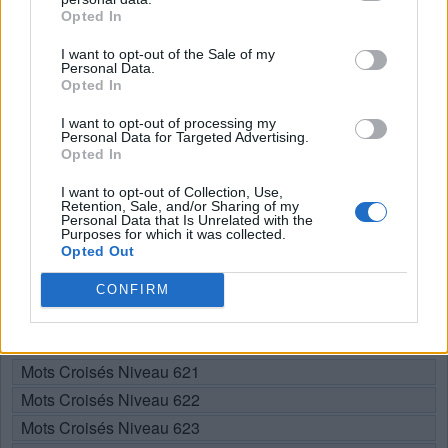
Recherche par lettres. Entrez
Opted In
toutes les lettres du puzzle:
I want to opt-out of the Sale of my
Personal Data.
Recherche
Opted In
Chercher
par
lettres.
I want to opt-out of processing my
Personal Data for Targeted Advertising.
Sélectionnez votre puzzle:
Entrez
Opted In
toutes
I want to opt-out of Collection, Use,
les
Niveau 590
Retention, Sale, and/or Sharing of my
lettres
Lettres: MÉSNAE Mots: 7
Personal Data that Is Unrelated with the
Purposes for which it was collected.
du
Opted Out
Niveau 626
puzzle:
Lettres: NMEAÉS Mots: 11
CONFIRM
Choisissez votre niveau:
Mots Croisés Niveau 621
Mots Croisés Niveau 622
Mots Croisés Niveau 623