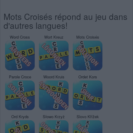
Mots Croisés répond au jeu dans
d'autres langues!
Word Cross
Wort Kreuz
Mots Croisés
Parole Croce
Woord Kruis
Ordet Kors
Ord Kryds
Słowo Krzyż
Slovo Křížek