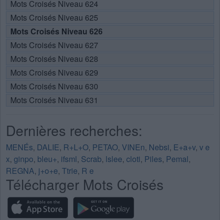
Mots Croisés Niveau 624
Mots Croisés Niveau 625
Mots Croisés Niveau 626
Mots Croisés Niveau 627
Mots Croisés Niveau 628
Mots Croisés Niveau 629
Mots Croisés Niveau 630
Mots Croisés Niveau 631
Dernières recherches:
MENÉs
,
DALIE
,
R+L+O
,
PETAO
,
VINEn
,
Nebsi
,
E+a+v
,
v e
x
,
ginpo
,
bleu+
,
ifsml
,
Scrab
,
lslee
,
cloti
,
Piles
,
Pemal
,
REGNA
,
j+o+e
,
Ttrie
,
R e
Télécharger Mots Croisés