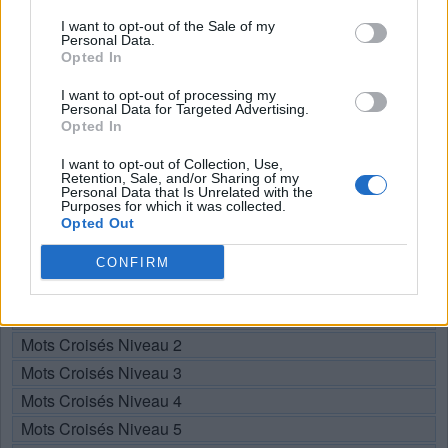
Recherche par lettres. Entrez
I want to opt-out of the Sale of my
toutes les lettres du puzzle:
Personal Data.
Opted In
Recherche
I want to opt-out of processing my
Chercher
Personal Data for Targeted Advertising.
par
Opted In
lettres.
Sélectionnez votre puzzle:
Entrez
I want to opt-out of Collection, Use,
Retention, Sale, and/or Sharing of my
toutes
Personal Data that Is Unrelated with the
les
Purposes for which it was collected.
Puzzle introuvable.
Opted Out
lettres
du
CONFIRM
Choisissez votre niveau:
puzzle:
Mots Croisés Niveau 1
Mots Croisés Niveau 2
Mots Croisés Niveau 3
Mots Croisés Niveau 4
Mots Croisés Niveau 5