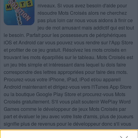
niveaux
. Si vous avez besoin d'aide pour
résoudre
Mots Croisés
alors ne cherchez
pas plus loin car nous vous aidons à finir ce
jeu de mot amusant mais addictif qui est tout
le besoin. Parfait pour les possesseurs de périphériques
iOS et Android car vous pouvez vous rendre sur l'App Store
et profiter de ce jeu gratuit. Résolvez les mots croisés en
trouvant les mots éparpillés sur le tableau. Mots Croisés est
un jeu très simple et intéressant dans lequel tu dois faire
correspondre des lettres appropriées pour faire des mots.
Procurez-vous votre iPhone, iPad, iPod et/ou appareil
Android maintenant et dirigez-vous vers l'iTunes App Store
ou la boutique Google Play Store et procurez-vous Mots
Croisés gratuitement. S'il vous plaît soutenir WePlay Word
Games comme le développeur de jeux Mots Croisés par
part et évaluer le jeu avec votre liste d'amis, plus de joueurs
signifie plus de revenus pour le développeur donc s'il vous
plaît aider à le développer.