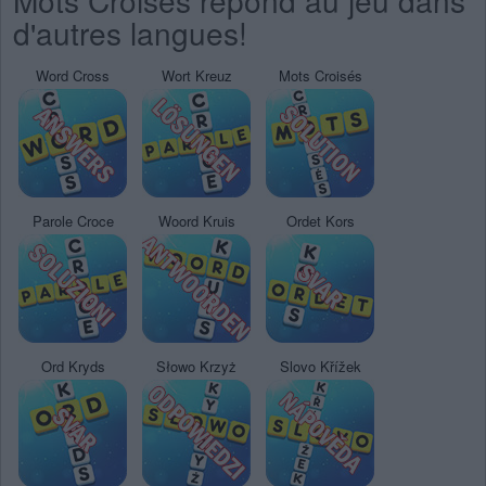
Mots Croisés répond au jeu dans
d'autres langues!
Word Cross
Wort Kreuz
Mots Croisés
Parole Croce
Woord Kruis
Ordet Kors
Ord Kryds
Słowo Krzyż
Slovo Křížek