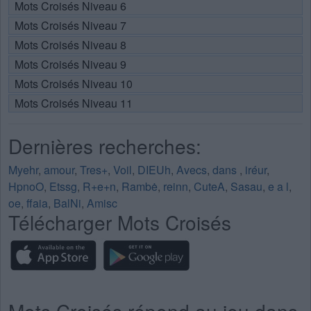
Mots Croisés Niveau 6
Mots Croisés Niveau 7
Mots Croisés Niveau 8
Mots Croisés Niveau 9
Mots Croisés Niveau 10
Mots Croisés Niveau 11
Dernières recherches:
Myehr
,
amour
,
Tres+
,
Voil
,
DIEUh
,
Avecs
,
dans
,
iréur
,
HpnoO
,
Etssg
,
R+e+n
,
Rambė
,
reinn
,
CuteA
,
Sasau
,
e a l
,
oe
,
ffaia
,
BalNi
,
Amisc
Télécharger Mots Croisés