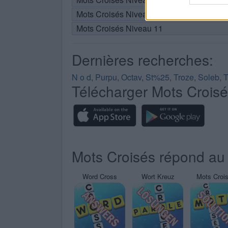
Mots Croisés Niveau 10
Mots Croisés Niveau 11
Dernières recherches:
N o d
,
Purpu
,
Octav
,
St%25
,
Troze
,
Soleb
,
T
Télécharger Mots Crois
Mots Croisés répond au 
Word Cross
Wort Kreuz
Mots Croi