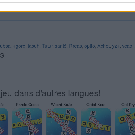
ubsa
,
+gore
,
tasuh
,
Tutur
,
santé
,
Rreas
,
optio
,
Achet
,
yz+
,
vcaol
és
jeu dans d'autres langues!
sés
Parole Croce
Woord Kruis
Ordet Kors
Ord Kr