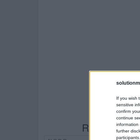
solutionm
If you wish 
sensitive in
confirm you
continue se
Recherche par
information 
further disc
participants
Recherche