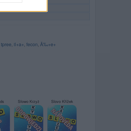
,
tpree
,
il+a+
,
fecon
,
Ã‰+e+
yds
Słowo Krzyż
Slovo Křížek