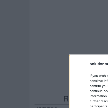
solutionm
If you wish 
sensitive in
confirm you
continue se
Recherche par
information 
further disc
participants
Recherche