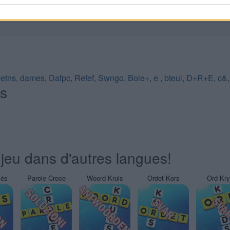
etns
,
dames
,
Dafpc
,
Refef
,
Swngo
,
Bole+
,
e
,
bteul
,
D+R+E
,
c&
és
jeu dans d'autres langues!
sés
Parole Croce
Woord Kruis
Ordet Kors
Ord Kr