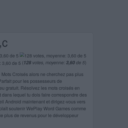
,c
(
128
votes, moyenne:
3,60
de 5
)
e
Mots Croisés
alors ne cherchez pas plus
 Parfait pour les possesseurs de
eu gratuit. Résolvez les mots croisés en
nt dans lequel tu dois faire correspondre des
eil Android maintenant et dirigez-vous vers
ous plaît soutenir WePlay Word Games comme
ifie plus de revenus pour le développeur