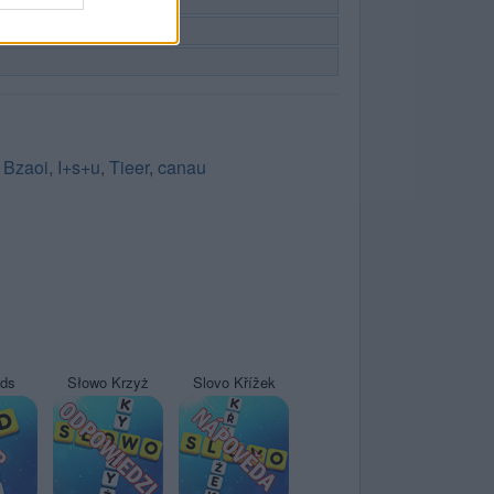
,
Bzaoi
,
I+s+u
,
Tieer
,
canau
yds
Słowo Krzyż
Slovo Křížek