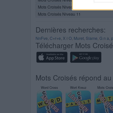
Mots Croisés Niveau 10
Mots Croisés Niveau 11
Dernières recherches:
NnFve
,
C+r+e
,
X i O
,
Muret
,
Siame
,
G n a
,
p
Télécharger Mots Crois
Mots Croisés répond au 
Word Cross
Wort Kreuz
Mots Croi