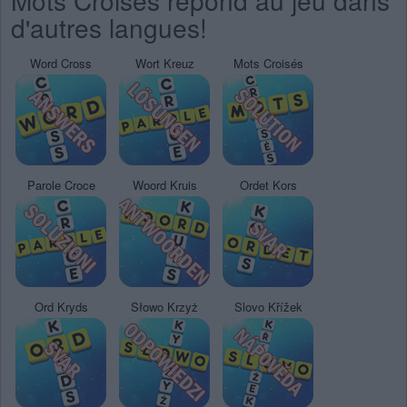
Mots Croisés répond au jeu dans
d'autres langues!
Word Cross
Wort Kreuz
Mots Croisés
Parole Croce
Woord Kruis
Ordet Kors
Ord Kryds
Słowo Krzyż
Slovo Křížek