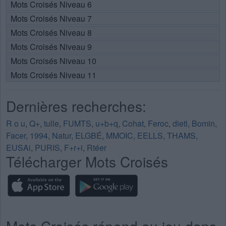
Mots Croisés Niveau 6
Mots Croisés Niveau 7
Mots Croisés Niveau 8
Mots Croisés Niveau 9
Mots Croisés Niveau 10
Mots Croisés Niveau 11
Dernières recherches:
R o u
,
Q+
,
tulle
,
FUMTS
,
u+b+q
,
Cohat
,
Feroc
,
dietl
,
Bomin
,
Facer
,
1994
,
Natur
,
ELGBÉ
,
MMOIC
,
EELLS
,
THAMS
,
EUSAi
,
PURIS
,
F+r+i
,
Rtéer
Télécharger Mots Croisés