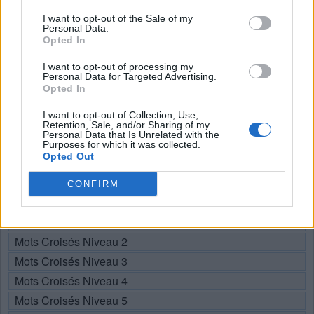
Recherche par lettres. Entrez
I want to opt-out of the Sale of my
toutes les lettres du puzzle:
Personal Data.
Opted In
Recherche
I want to opt-out of processing my
Chercher
Personal Data for Targeted Advertising.
par
Opted In
lettres.
Sélectionnez votre puzzle:
Entrez
I want to opt-out of Collection, Use,
Retention, Sale, and/or Sharing of my
toutes
Personal Data that Is Unrelated with the
les
Purposes for which it was collected.
Puzzle introuvable.
Opted Out
lettres
du
CONFIRM
Choisissez votre niveau:
puzzle:
Mots Croisés Niveau 1
Mots Croisés Niveau 2
Mots Croisés Niveau 3
Mots Croisés Niveau 4
Mots Croisés Niveau 5