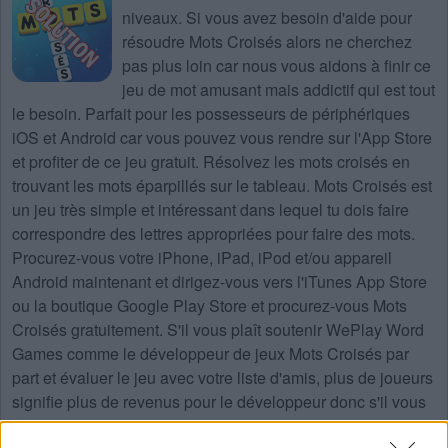
niveaux
. Si vous avez besoin d'aide pour
résoudre
Mots Croisés
alors ne cherchez
pas plus loin car nous vous aidons à finir ce
jeu de mot amusant mais addictif qui est tout
le besoin. Parfait pour les possesseurs de périphériques
iOS et Android car vous pouvez vous rendre sur l'App Store
et profiter de ce jeu gratuit. Résolvez les mots croisés en
trouvant les mots éparpillés sur le tableau. Mots Croisés est
un jeu très simple et intéressant dans lequel tu dois faire
correspondre des lettres appropriées pour faire des mots.
Procurez-vous votre iPhone, iPad, iPod et/ou appareil
Android maintenant et dirigez-vous vers l'iTunes App Store
ou la boutique Google Play Store et procurez-vous Mots
Croisés gratuitement. S'il vous plaît soutenir WePlay Word
Games comme le développeur de jeux Mots Croisés par
part et évaluer le jeu avec votre liste d'amis, plus de joueurs
signifie plus de revenus pour le développeur donc s'il vous
plaît aider à le développer.