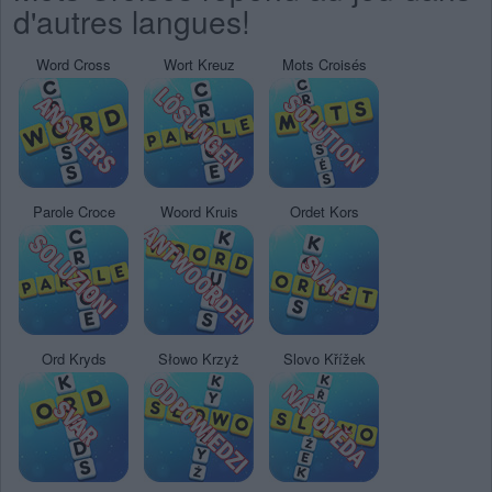
d'autres langues!
Word Cross
Wort Kreuz
Mots Croisés
Parole Croce
Woord Kruis
Ordet Kors
Ord Kryds
Słowo Krzyż
Slovo Křížek