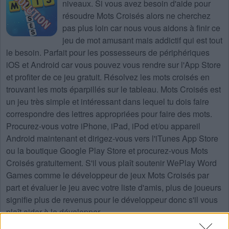
niveaux
. Si vous avez besoin d'aide pour
résoudre
Mots Croisés
alors ne cherchez
pas plus loin car nous vous aidons à finir ce
jeu de mot amusant mais addictif qui est tout
le besoin. Parfait pour les possesseurs de périphériques
iOS et Android car vous pouvez vous rendre sur l'App Store
et profiter de ce jeu gratuit. Résolvez les mots croisés en
trouvant les mots éparpillés sur le tableau. Mots Croisés est
un jeu très simple et intéressant dans lequel tu dois faire
correspondre des lettres appropriées pour faire des mots.
Procurez-vous votre iPhone, iPad, iPod et/ou appareil
Android maintenant et dirigez-vous vers l'iTunes App Store
ou la boutique Google Play Store et procurez-vous Mots
Croisés gratuitement. S'il vous plaît soutenir WePlay Word
Games comme le développeur de jeux Mots Croisés par
part et évaluer le jeu avec votre liste d'amis, plus de joueurs
signifie plus de revenus pour le développeur donc s'il vous
plaît aider à le développer.