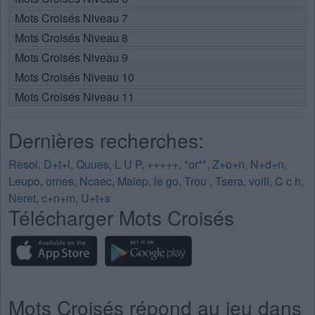
Mots Croisés Niveau 7
Mots Croisés Niveau 8
Mots Croisés Niveau 9
Mots Croisés Niveau 10
Mots Croisés Niveau 11
Dernières recherches:
Resol
,
D+t+l
,
Quues
,
L U P
,
+++++
,
*or**
,
Z+o+n
,
N+d+n
,
Leupo
,
ornes
,
Ncaec
,
Malep
,
le go
,
Trou
,
Tsera
,
voili
,
C c h
,
Neret
,
c+n+m
,
U+t+s
Télécharger Mots Croisés
Mots Croisés répond au jeu dans