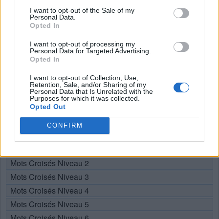
Recherche par lettres. Entrez
I want to opt-out of the Sale of my
toutes les lettres du puzzle:
Personal Data.
Opted In
Recherche
Chercher
I want to opt-out of processing my
par
Personal Data for Targeted Advertising.
Opted In
lettres.
Sélectionnez votre puzzle:
Entrez
I want to opt-out of Collection, Use,
toutes
Retention, Sale, and/or Sharing of my
Personal Data that Is Unrelated with the
les
Purposes for which it was collected.
Puzzle introuvable.
Opted Out
lettres
du
CONFIRM
Choisissez votre niveau:
puzzle:
Mots Croisés Niveau 1
Mots Croisés Niveau 2
Mots Croisés Niveau 3
Mots Croisés Niveau 4
Mots Croisés Niveau 5
Mots Croisés Niveau 6