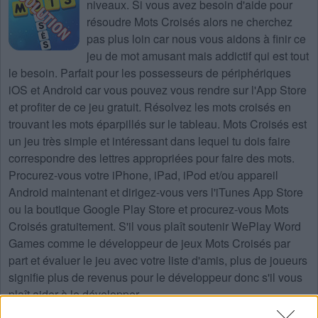
niveaux
. Si vous avez besoin d'aide pour
résoudre
Mots Croisés
alors ne cherchez
pas plus loin car nous vous aidons à finir ce
jeu de mot amusant mais addictif qui est tout
le besoin. Parfait pour les possesseurs de périphériques
iOS et Android car vous pouvez vous rendre sur l'App Store
et profiter de ce jeu gratuit. Résolvez les mots croisés en
trouvant les mots éparpillés sur le tableau. Mots Croisés est
un jeu très simple et intéressant dans lequel tu dois faire
correspondre des lettres appropriées pour faire des mots.
Procurez-vous votre iPhone, iPad, iPod et/ou appareil
Android maintenant et dirigez-vous vers l'iTunes App Store
ou la boutique Google Play Store et procurez-vous Mots
Croisés gratuitement. S'il vous plaît soutenir WePlay Word
Games comme le développeur de jeux Mots Croisés par
part et évaluer le jeu avec votre liste d'amis, plus de joueurs
signifie plus de revenus pour le développeur donc s'il vous
plaît aider à le développer.