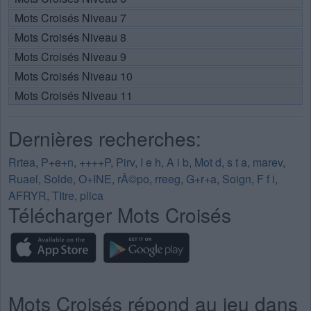
Mots Croisés Niveau 7
Mots Croisés Niveau 8
Mots Croisés Niveau 9
Mots Croisés Niveau 10
Mots Croisés Niveau 11
Dernières recherches:
Rrtea
,
P+e+n
,
++++P
,
Pirv
,
I e h
,
A i b
,
Mot d
,
s t a
,
marev
,
Ruael
,
Solde
,
O+INE
,
rÃ©po
,
rreeg
,
G+r+a
,
Soign
,
F f i
,
AFRYR
,
TItre
,
plica
Télécharger Mots Croisés
Mots Croisés répond au jeu dans