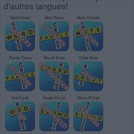
d'autres langues!
Word Cross
Wort Kreuz
Mots Croisés
Parole Croce
Woord Kruis
Ordet Kors
Ord Kryds
Słowo Krzyż
Slovo Křížek