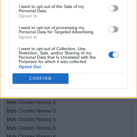
Recherche par lettres. Entrez
I want to opt-out of the Sale of my
toutes les lettres du puzzle:
Personal Data.
Opted In
Recherche
Chercher
I want to opt-out of processing my
par
Personal Data for Targeted Advertising.
Opted In
lettres.
Sélectionnez votre puzzle:
Entrez
I want to opt-out of Collection, Use,
toutes
Retention, Sale, and/or Sharing of my
Personal Data that Is Unrelated with the
les
Purposes for which it was collected.
Puzzle introuvable.
Opted Out
lettres
du
CONFIRM
Choisissez votre niveau:
puzzle:
Mots Croisés Niveau 1
Mots Croisés Niveau 2
Mots Croisés Niveau 3
Mots Croisés Niveau 4
Mots Croisés Niveau 5
Mots Croisés Niveau 6