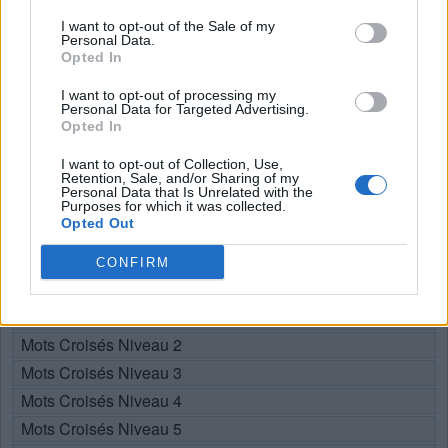
Recherche par lettres. Entrez
I want to opt-out of the Sale of my
toutes les lettres du puzzle:
Personal Data.
Opted In
Recherche
I want to opt-out of processing my
Chercher
Personal Data for Targeted Advertising.
par
Opted In
lettres.
Sélectionnez votre puzzle:
Entrez
I want to opt-out of Collection, Use,
Retention, Sale, and/or Sharing of my
toutes
Personal Data that Is Unrelated with the
les
Purposes for which it was collected.
Puzzle introuvable.
Opted Out
lettres
du
CONFIRM
Choisissez votre niveau:
puzzle:
Mots Croisés Niveau 1
Mots Croisés Niveau 2
Mots Croisés Niveau 3
Mots Croisés Niveau 4
Mots Croisés Niveau 5