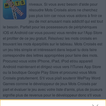
niveaux
. Si vous avez besoin d'aide pour
résoudre
Mots Croisés
alors ne cherchez
pas plus loin car nous vous aidons à finir ce
jeu de mot amusant mais addictif qui est tout
le besoin. Parfait pour les possesseurs de périphériques
iOS et Android car vous pouvez vous rendre sur l'App Store
et profiter de ce jeu gratuit. Résolvez les mots croisés en
trouvant les mots éparpillés sur le tableau. Mots Croisés est
un jeu très simple et intéressant dans lequel tu dois faire
correspondre des lettres appropriées pour faire des mots.
Procurez-vous votre iPhone, iPad, iPod et/ou appareil
Android maintenant et dirigez-vous vers l'iTunes App Store
ou la boutique Google Play Store et procurez-vous Mots
Croisés gratuitement. S'il vous plaît soutenir WePlay Word
Games comme le développeur de jeux Mots Croisés par
part et évaluer le jeu avec votre liste d'amis, plus de joueurs
signifie plus de revenus pour le développeur donc s'il vous
plaît aider à le développer.