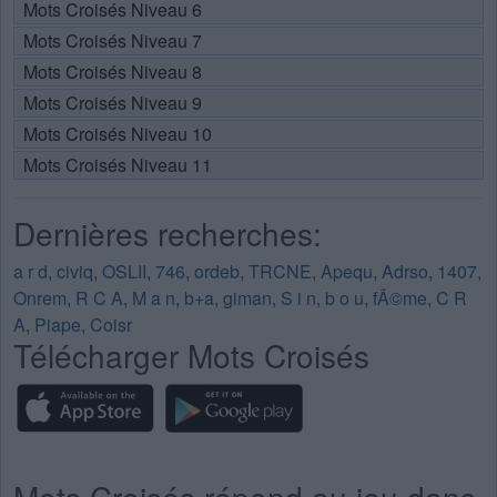
Mots Croisés Niveau 6
Mots Croisés Niveau 7
Mots Croisés Niveau 8
Mots Croisés Niveau 9
Mots Croisés Niveau 10
Mots Croisés Niveau 11
Dernières recherches:
a r d
,
civiq
,
OSLII
,
746
,
ordeb
,
TRCNE
,
Apequ
,
Adrso
,
1407
,
Onrem
,
R C A
,
M a n
,
b+a
,
giman
,
S i n
,
b o u
,
fÃ©me
,
C R
A
,
Piape
,
Coisr
Télécharger Mots Croisés