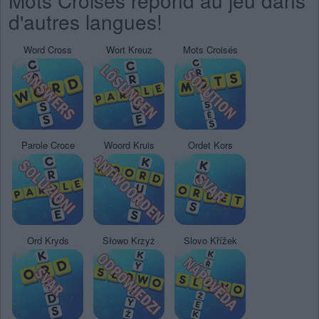
Mots Croisés répond au jeu dans
d'autres langues!
Word Cross
Wort Kreuz
Mots Croisés
Parole Croce
Woord Kruis
Ordet Kors
Ord Kryds
Słowo Krzyż
Slovo Křížek