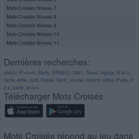
Mots Croisés Niveau 7
Mots Croisés Niveau 8
Mots Croisés Niveau 9
Mots Croisés Niveau 10
Mots Croisés Niveau 11
Dernières recherches:
chez+
,
P+e+m
,
Sbriu
,
RPAEO
,
1861
,
Teuur
,
Ingma
,
N N U
,
racfe
,
ertie
,
culti
,
Rvpéi
,
Vent
,
je+me
,
Ocemr
,
olrbe
,
Pulte
,
F
e z
,
parle
,
a+o+l
Télécharger Mots Croisés
Mots Croisés répond au jeu dans