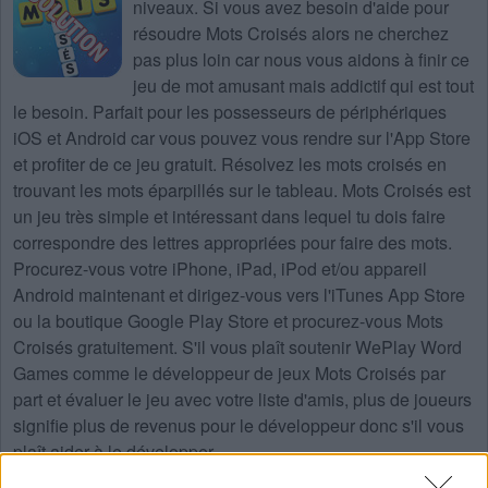
niveaux
. Si vous avez besoin d'aide pour
résoudre
Mots Croisés
alors ne cherchez
pas plus loin car nous vous aidons à finir ce
jeu de mot amusant mais addictif qui est tout
le besoin. Parfait pour les possesseurs de périphériques
iOS et Android car vous pouvez vous rendre sur l'App Store
et profiter de ce jeu gratuit. Résolvez les mots croisés en
trouvant les mots éparpillés sur le tableau. Mots Croisés est
un jeu très simple et intéressant dans lequel tu dois faire
correspondre des lettres appropriées pour faire des mots.
Procurez-vous votre iPhone, iPad, iPod et/ou appareil
Android maintenant et dirigez-vous vers l'iTunes App Store
ou la boutique Google Play Store et procurez-vous Mots
Croisés gratuitement. S'il vous plaît soutenir WePlay Word
Games comme le développeur de jeux Mots Croisés par
part et évaluer le jeu avec votre liste d'amis, plus de joueurs
signifie plus de revenus pour le développeur donc s'il vous
plaît aider à le développer.