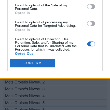
Recherche par lettres. Entrez
I want to opt-out of the Sale of my
toutes les lettres du puzzle:
Personal Data.
Opted In
Recherche
Chercher
I want to opt-out of processing my
par
Personal Data for Targeted Advertising.
Opted In
lettres.
Sélectionnez votre puzzle:
Entrez
I want to opt-out of Collection, Use,
toutes
Retention, Sale, and/or Sharing of my
Personal Data that Is Unrelated with the
les
Purposes for which it was collected.
Puzzle introuvable.
Opted Out
lettres
du
CONFIRM
Choisissez votre niveau:
puzzle:
Mots Croisés Niveau 1
Mots Croisés Niveau 2
Mots Croisés Niveau 3
Mots Croisés Niveau 4
Mots Croisés Niveau 5
Mots Croisés Niveau 6