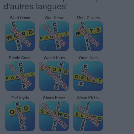
d'autres langues!
Word Cross
Wort Kreuz
Mots Croisés
Parole Croce
Woord Kruis
Ordet Kors
Ord Kryds
Słowo Krzyż
Slovo Křížek