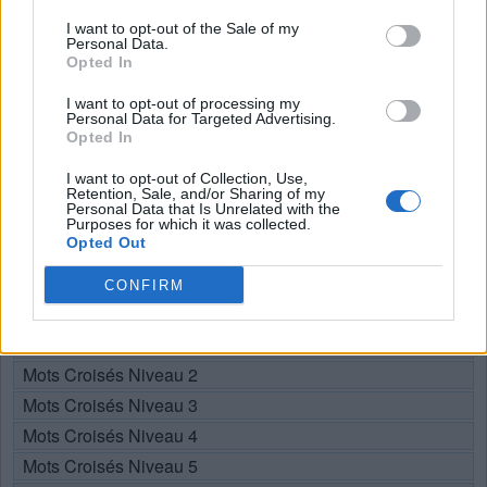
Recherche par lettres. Entrez
I want to opt-out of the Sale of my
toutes les lettres du puzzle:
Personal Data.
Opted In
Recherche
I want to opt-out of processing my
Chercher
Personal Data for Targeted Advertising.
par
Opted In
lettres.
Sélectionnez votre puzzle:
Entrez
I want to opt-out of Collection, Use,
Retention, Sale, and/or Sharing of my
toutes
Personal Data that Is Unrelated with the
les
Purposes for which it was collected.
Puzzle introuvable.
Opted Out
lettres
du
CONFIRM
Choisissez votre niveau:
puzzle:
Mots Croisés Niveau 1
Mots Croisés Niveau 2
Mots Croisés Niveau 3
Mots Croisés Niveau 4
Mots Croisés Niveau 5