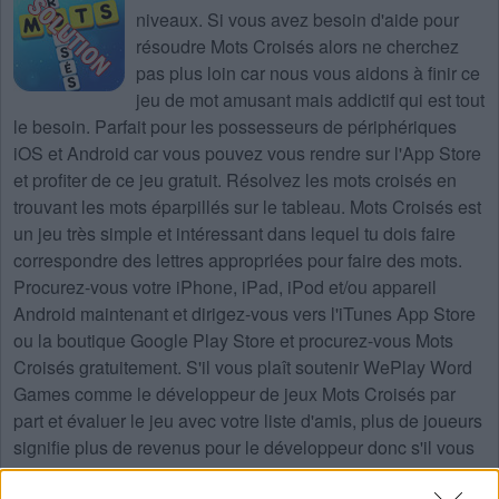
niveaux
. Si vous avez besoin d'aide pour
résoudre
Mots Croisés
alors ne cherchez
pas plus loin car nous vous aidons à finir ce
jeu de mot amusant mais addictif qui est tout
le besoin. Parfait pour les possesseurs de périphériques
iOS et Android car vous pouvez vous rendre sur l'App Store
et profiter de ce jeu gratuit. Résolvez les mots croisés en
trouvant les mots éparpillés sur le tableau. Mots Croisés est
un jeu très simple et intéressant dans lequel tu dois faire
correspondre des lettres appropriées pour faire des mots.
Procurez-vous votre iPhone, iPad, iPod et/ou appareil
Android maintenant et dirigez-vous vers l'iTunes App Store
ou la boutique Google Play Store et procurez-vous Mots
Croisés gratuitement. S'il vous plaît soutenir WePlay Word
Games comme le développeur de jeux Mots Croisés par
part et évaluer le jeu avec votre liste d'amis, plus de joueurs
signifie plus de revenus pour le développeur donc s'il vous
plaît aider à le développer.