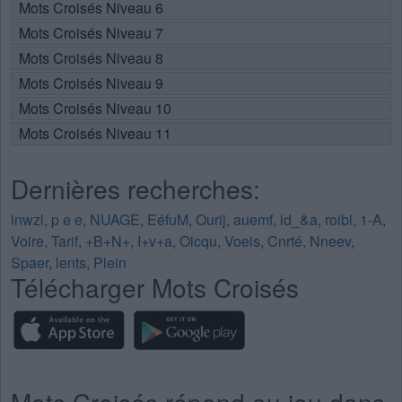
Mots Croisés Niveau 6
Mots Croisés Niveau 7
Mots Croisés Niveau 8
Mots Croisés Niveau 9
Mots Croisés Niveau 10
Mots Croisés Niveau 11
Dernières recherches:
inwzl
,
p e e
,
NUAGE
,
EéfuM
,
Ourij
,
auemf
,
id_&a
,
roibl
,
1-A
,
Voire
,
Tarif
,
+B+N+
,
I+v+a
,
Oicqu
,
Voeis
,
Cnrté
,
Nneev
,
Spaer
,
lents
,
Plein
Télécharger Mots Croisés