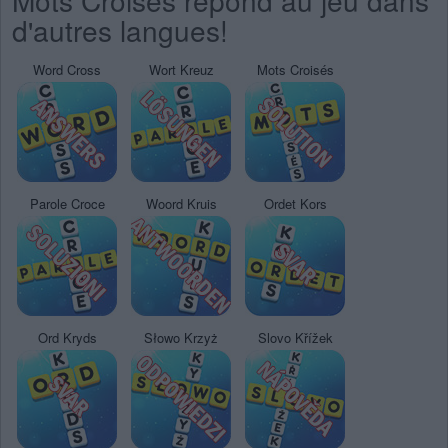
Mots Croisés répond au jeu dans
d'autres langues!
Word Cross
Wort Kreuz
Mots Croisés
Parole Croce
Woord Kruis
Ordet Kors
Ord Kryds
Słowo Krzyż
Slovo Křížek