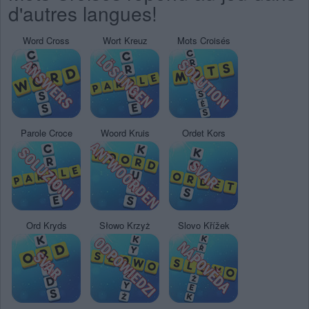
d'autres langues!
Word Cross
Wort Kreuz
Mots Croisés
Parole Croce
Woord Kruis
Ordet Kors
Ord Kryds
Słowo Krzyż
Slovo Křížek