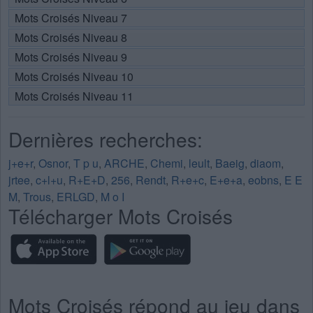
Mots Croisés Niveau 7
Mots Croisés Niveau 8
Mots Croisés Niveau 9
Mots Croisés Niveau 10
Mots Croisés Niveau 11
Dernières recherches:
j+e+r
,
Osnor
,
T p u
,
ARCHE
,
Chemi
,
leult
,
Baeig
,
diaom
,
jrtee
,
c+l+u
,
R+E+D
,
256
,
Rendt
,
R+e+c
,
E+e+a
,
eobns
,
E E
M
,
Trous
,
ERLGD
,
M o I
Télécharger Mots Croisés
Mots Croisés répond au jeu dans