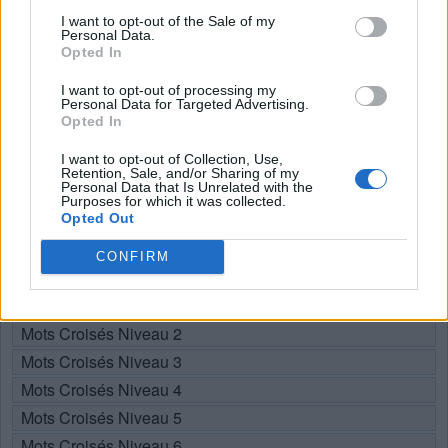
Recherche par lettres. Entrez
I want to opt-out of the Sale of my
toutes les lettres du puzzle:
Personal Data.
Opted In
Recherche
Chercher
I want to opt-out of processing my
par
Personal Data for Targeted Advertising.
Opted In
lettres.
Sélectionnez votre puzzle:
Entrez
I want to opt-out of Collection, Use,
toutes
Retention, Sale, and/or Sharing of my
Personal Data that Is Unrelated with the
les
Purposes for which it was collected.
Puzzle introuvable.
Opted Out
lettres
du
CONFIRM
Choisissez votre niveau:
puzzle:
Mots Croisés Niveau 1
Mots Croisés Niveau 2
Mots Croisés Niveau 3
Mots Croisés Niveau 4
Mots Croisés Niveau 5
Mots Croisés Niveau 6