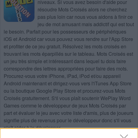
niveaux
. Si vous avez besoin d'aide pour
résoudre
Mots Croisés
alors ne cherchez
pas plus loin car nous vous aidons à finir ce
jeu de mot amusant mais addictif qui est tout
le besoin. Parfait pour les possesseurs de périphériques
iOS et Android car vous pouvez vous rendre sur l'App Store
et profiter de ce jeu gratuit. Résolvez les mots croisés en
trouvant les mots éparpillés sur le tableau. Mots Croisés est
un jeu très simple et intéressant dans lequel tu dois faire
correspondre des lettres appropriées pour faire des mots.
Procurez-vous votre iPhone, iPad, iPod et/ou appareil
Android maintenant et dirigez-vous vers l'iTunes App Store
ou la boutique Google Play Store et procurez-vous Mots
Croisés gratuitement. S'il vous plaît soutenir WePlay Word
Games comme le développeur de jeux Mots Croisés par
part et évaluer le jeu avec votre liste d'amis, plus de joueurs
signifie plus de revenus pour le développeur donc s'il vous
plaît aider à le développer.