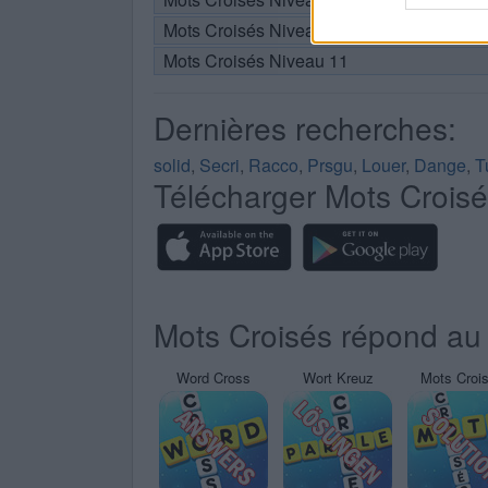
Mots Croisés Niveau 10
Mots Croisés Niveau 11
Dernières recherches:
solid
,
Secri
,
Racco
,
Prsgu
,
Louer
,
Dange
,
T
Télécharger Mots Crois
Mots Croisés répond au 
Word Cross
Wort Kreuz
Mots Croi