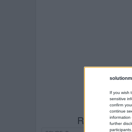
solutionm
If you wish 
sensitive in
confirm you
continue se
Recherche par
information 
further disc
participants
Recherche