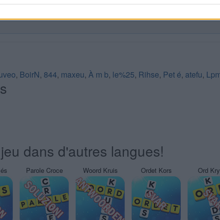
uveo
,
BoirN
,
844
,
maxeu
,
À m b
,
le%25
,
Rihse
,
Pet é
,
atefu
,
Lpm
és
jeu dans d'autres langues!
sés
Parole Croce
Woord Kruis
Ordet Kors
Ord Kr