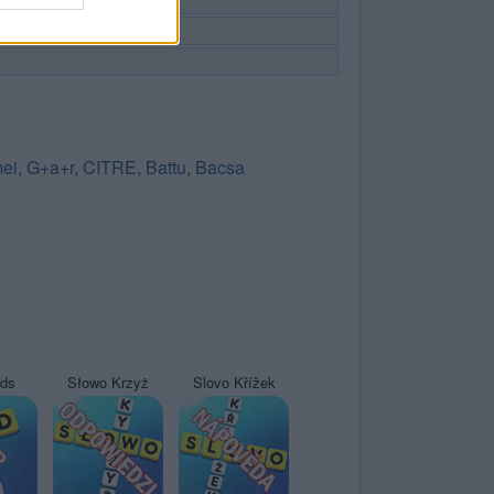
ei
,
G+a+r
,
CITRE
,
Battu
,
Bacsa
yds
Słowo Krzyż
Slovo Křížek