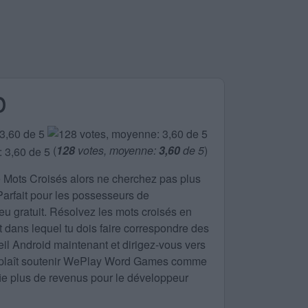
p
(
128
votes, moyenne:
3,60
de 5
)
e
Mots Croisés
alors ne cherchez pas plus
 Parfait pour les possesseurs de
eu gratuit. Résolvez les mots croisés en
nt dans lequel tu dois faire correspondre des
eil Android maintenant et dirigez-vous vers
ous plaît soutenir WePlay Word Games comme
ifie plus de revenus pour le développeur