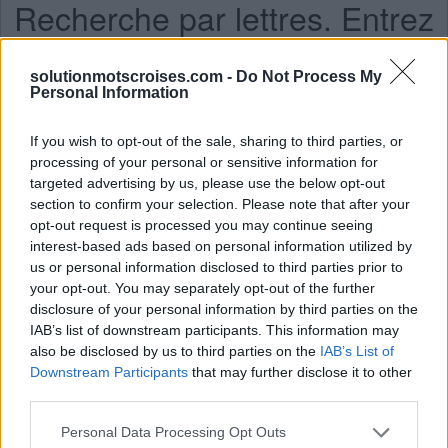
Recherche par lettres. Entrez
toutes les lettres du puzzle:
solutionmotscroises.com -
Do Not Process My
Recherche
Personal Information
Chercher
par
lettres.
If you wish to opt-out of the sale, sharing to third parties, or
Entrez
Ici, vous pouvez rechercher votre réponse par numéro de
processing of your personal or sensitive information for
toutes
niveau, mais nous vous recommandons d'utiliser la
targeted advertising by us, please use the below opt-out
section to confirm your selection. Please note that after your
les
recherche par lettres.
opt-out request is processed you may continue seeing
lettres
interest-based ads based on personal information utilized by
Mots Croisés Niveau 551
du
us or personal information disclosed to third parties prior to
Mots Croisés Niveau 552
puzzle:
your opt-out. You may separately opt-out of the further
Mots Croisés Niveau 553
disclosure of your personal information by third parties on the
IAB’s list of downstream participants. This information may
Mots Croisés Niveau 554
also be disclosed by us to third parties on the
IAB’s List of
Mots Croisés Niveau 555
Downstream Participants
that may further disclose it to other
Mots Croisés Niveau 556
third parties.
Mots Croisés Niveau 557
Personal Data Processing Opt Outs
Mots Croisés Niveau 558