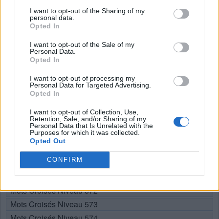
I want to opt-out of the Sharing of my
Mots Croisés Niveau 559
personal data.
Mots Croisés Niveau 560
Opted In
Mots Croisés Niveau 561
I want to opt-out of the Sale of my
Personal Data.
Mots Croisés Niveau 562
Opted In
Mots Croisés Niveau 563
I want to opt-out of processing my
Mots Croisés Niveau 564
Personal Data for Targeted Advertising.
Mots Croisés Niveau 565
Opted In
Mots Croisés Niveau 566
I want to opt-out of Collection, Use,
Retention, Sale, and/or Sharing of my
Mots Croisés Niveau 567
Personal Data that Is Unrelated with the
Purposes for which it was collected.
Mots Croisés Niveau 568
Opted Out
Mots Croisés Niveau 569
CONFIRM
Mots Croisés Niveau 570
Mots Croisés Niveau 571
Mots Croisés Niveau 572
Mots Croisés Niveau 573
Mots Croisés Niveau 574